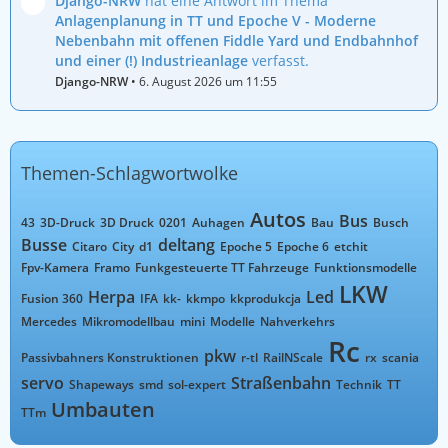
Django-NRW
hat eine Antwort im Thema
Anlagenplanung in TT und Epoche V - Moderne
Nebenbahn mit offenen Fiddle Yard und Endbahnhof
und einer (!) Industrieanlage
verfasst.
Django-NRW
6. August 2026 um 11:55
Themen-Schlagwortwolke
Autos
Bus
43
3D-Druck
3D Druck
0201
Auhagen
Bau
Busch
Busse
deltang
Citaro
City
d1
Epoche 5
Epoche 6
etchit
Fpv-Kamera
Framo
Funkgesteuerte TT Fahrzeuge
Funktionsmodelle
LKW
Herpa
Led
Fusion 360
IFA
kk-
kkmpo
kkprodukcja
Mercedes
Mikromodellbau
mini
Modelle
Nahverkehrs
Rc
pkw
Passivbahners Konstruktionen
r-tl
RailNScale
rx
scania
servo
Straßenbahn
Shapeways
smd
sol-expert
Technik
TT
Umbauten
TTm