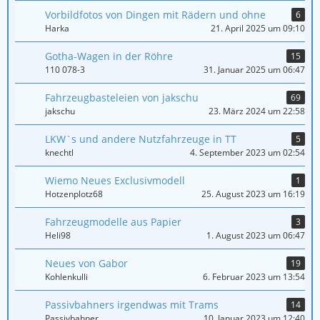
Vorbildfotos von Dingen mit Rädern und ohne
6
Harka
21. April 2025 um 09:10
Gotha-Wagen in der Röhre
15
110 078-3
31. Januar 2025 um 06:47
Fahrzeugbasteleien von jakschu
69
jakschu
23. März 2024 um 22:58
LKW`s und andere Nutzfahrzeuge in TT
5
knechtl
4. September 2023 um 02:54
Wiemo Neues Exclusivmodell
1
Hotzenplotz68
25. August 2023 um 16:19
Fahrzeugmodelle aus Papier
3
Heli98
1. August 2023 um 06:47
Neues von Gabor
19
Kohlenkulli
6. Februar 2023 um 13:54
Passivbahners irgendwas mit Trams
14
Passivbahner
10. Januar 2023 um 12:40