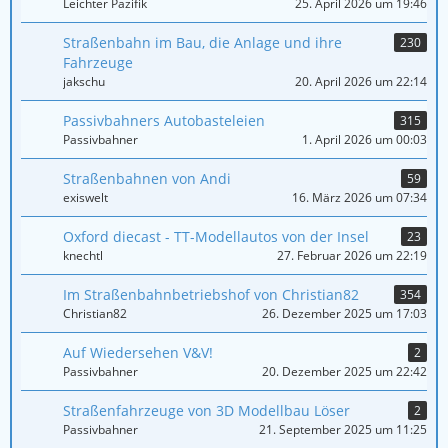
Leichter Pazifik
25. April 2026 um 19:46
Straßenbahn im Bau, die Anlage und ihre
230
Fahrzeuge
jakschu
20. April 2026 um 22:14
Passivbahners Autobasteleien
315
Passivbahner
1. April 2026 um 00:03
Straßenbahnen von Andi
59
exiswelt
16. März 2026 um 07:34
Oxford diecast - TT-Modellautos von der Insel
23
knechtl
27. Februar 2026 um 22:19
Im Straßenbahnbetriebshof von Christian82
354
Christian82
26. Dezember 2025 um 17:03
Auf Wiedersehen V&V!
2
Passivbahner
20. Dezember 2025 um 22:42
Straßenfahrzeuge von 3D Modellbau Löser
2
Passivbahner
21. September 2025 um 11:25