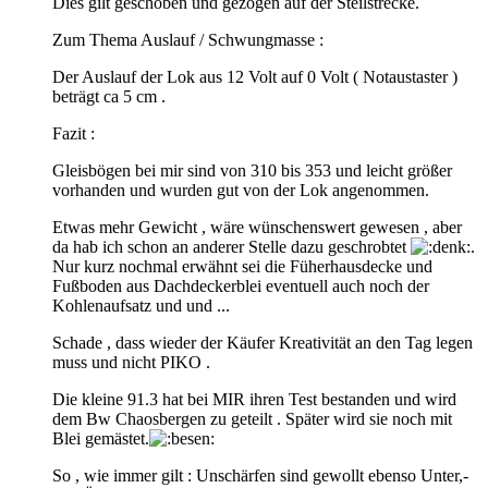
Dies gilt geschoben und gezogen auf der Steilstrecke.
Zum Thema Auslauf / Schwungmasse :
Der Auslauf der Lok aus 12 Volt auf 0 Volt ( Notaustaster )
beträgt ca 5 cm .
Fazit :
Gleisbögen bei mir sind von 310 bis 353 und leicht größer
vorhanden und wurden gut von der Lok angenommen.
Etwas mehr Gewicht , wäre wünschenswert gewesen , aber
da hab ich schon an anderer Stelle dazu geschrobtet
.
Nur kurz nochmal erwähnt sei die Füherhausdecke und
Fußboden aus Dachdeckerblei eventuell auch noch der
Kohlenaufsatz und und ...
Schade , dass wieder der Käufer Kreativität an den Tag legen
muss und nicht PIKO .
Die kleine 91.3 hat bei MIR ihren Test bestanden und wird
dem Bw Chaosbergen zu geteilt . Später wird sie noch mit
Blei gemästet.
So , wie immer gilt : Unschärfen sind gewollt ebenso Unter,-