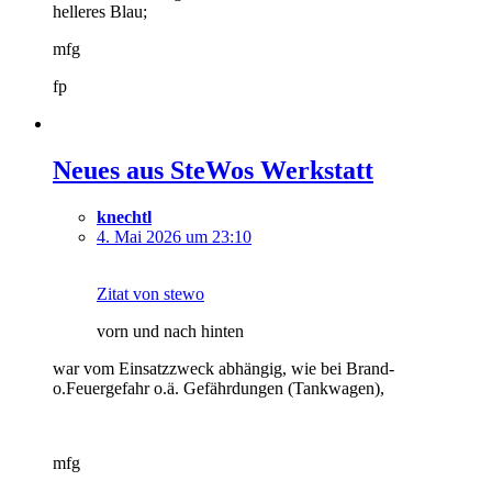
helleres Blau;
mfg
fp
Neues aus SteWos Werkstatt
knechtl
4. Mai 2026 um 23:10
Zitat von stewo
vorn und nach hinten
war vom Einsatzzweck abhängig, wie bei Brand-
o.Feuergefahr o.ä. Gefährdungen (Tankwagen),
mfg