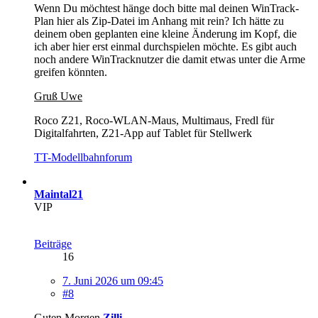
Wenn Du möchtest hänge doch bitte mal deinen WinTrack-
Plan hier als Zip-Datei im Anhang mit rein? Ich hätte zu
deinem oben geplanten eine kleine Änderung im Kopf, die
ich aber hier erst einmal durchspielen möchte. Es gibt auch
noch andere WinTracknutzer die damit etwas unter die Arme
greifen könnten.
Gruß Uwe
Roco Z21, Roco-WLAN-Maus, Multimaus, Fredl für
Digitalfahrten, Z21-App auf Tablet für Stellwerk
TT-Modellbahnforum
Maintal21
VIP
Beiträge
16
7. Juni 2026 um 09:45
#8
Guten Morgen
Zilli