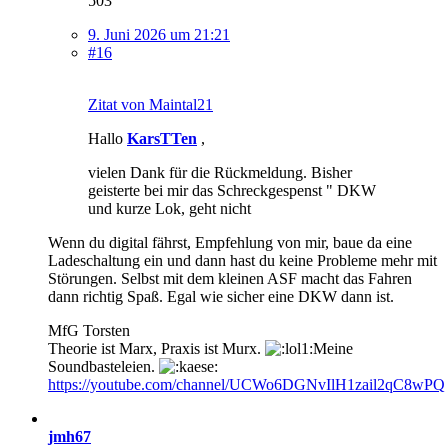
503
9. Juni 2026 um 21:21
#16
Zitat von Maintal21
Hallo
KarsTTen
,
vielen Dank für die Rückmeldung. Bisher
geisterte bei mir das Schreckgespenst " DKW
und kurze Lok, geht nicht
Wenn du digital fährst, Empfehlung von mir, baue da eine
Ladeschaltung ein und dann hast du keine Probleme mehr mit
Störungen. Selbst mit dem kleinen ASF macht das Fahren
dann richtig Spaß. Egal wie sicher eine DKW dann ist.
MfG Torsten
Theorie ist Marx, Praxis ist Murx.
Meine
Soundbasteleien.
https://youtube.com/channel/UCWo6DGNvIlH1zail2qC8wPQ
jmh67