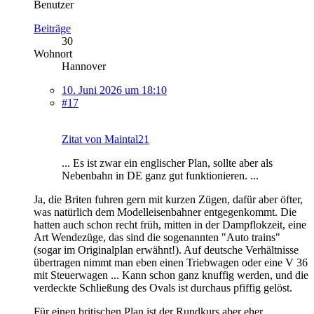
Benutzer
Beiträge
30
Wohnort
Hannover
10. Juni 2026 um 18:10
#17
Zitat von Maintal21
... Es ist zwar ein englischer Plan, sollte aber als
Nebenbahn in DE ganz gut funktionieren. ...
Ja, die Briten fuhren gern mit kurzen Zügen, dafür aber öfter,
was natürlich dem Modelleisenbahner entgegenkommt. Die
hatten auch schon recht früh, mitten in der Dampflokzeit, eine
Art Wendezüge, das sind die sogenannten "Auto trains"
(sogar im Originalplan erwähnt!). Auf deutsche Verhältnisse
übertragen nimmt man eben einen Triebwagen oder eine V 36
mit Steuerwagen ... Kann schon ganz knuffig werden, und die
verdeckte Schließung des Ovals ist durchaus pfiffig gelöst.
Für einen britischen Plan ist der Rundkurs aber eher