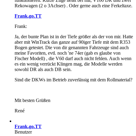
funktionieren. Kurze Züge heißt bei mir, V100 DR und zwei
Rekowagen (2 o 3Achser) . Oder gerne auch eine Ferkeltaxe.
Frank.go.TT
Frank:
Ja, der bunte Plan ist in der Tiefe größer als der von mir. Hatte
aber mit WinTrack das ganze auf 90iger Tiefe mit dem R353
Bogen getestet. Die von dir genannten Fahrzeuge sind auch
meine Favoriten, evtl. noch 'ne 74er (gab es glaube von
Fischer Modell) , die V60 darf auch nicht fehlen. Auch wenn
es ein wenig verrückt Klingen mag, die Modelle werden
sowohl DR als auch DB sein.
Sind die DKWs im Betrieb zuverlässig mit dem Rollmaterial?
Mit besten Grüßen
René
Frank.go.TT
Benutzer