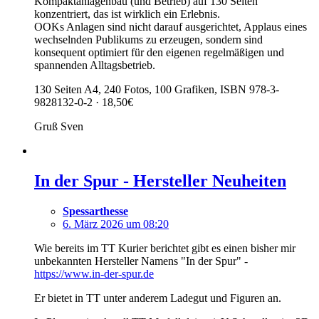
Kompaktanlagenbau (und Betrieb) auf 130 Seiten
konzentriert, das ist wirklich ein Erlebnis.
OOKs Anlagen sind nicht darauf ausgerichtet, ­Applaus eines
wechselnden Publikums zu erzeugen, sondern sind
konsequent optimiert für den eigenen regelmäßigen und
spannenden Alltagsbetrieb.
130 Seiten A4, 240 Fotos, 100 Grafiken, ISBN 978-3-
9828132-0-2 · 18,50€
Gruß Sven
In der Spur - Hersteller Neuheiten
Spessarthesse
6. März 2026 um 08:20
Wie bereits im TT Kurier berichtet gibt es einen bisher mir
unbekannten Hersteller Namens "In der Spur" -
https://www.in-der-spur.de
Er bietet in TT unter anderem Ladegut und Figuren an.