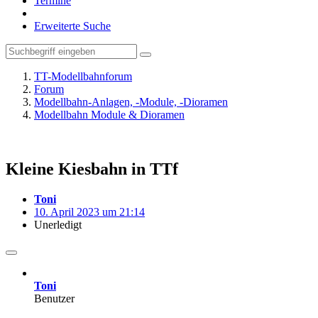
Termine
Erweiterte Suche
TT-Modellbahnforum
Forum
Modellbahn-Anlagen, -Module, -Dioramen
Modellbahn Module & Dioramen
Kleine Kiesbahn in TTf
Toni
10. April 2023 um 21:14
Unerledigt
Toni
Benutzer