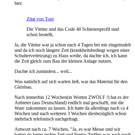
hier.
Zitat von Toni
Die Vitrine und das Code 40 Schienenprofil sind
schon bestellt,
Ja, die Vitrine war ja schon nach 4 Tagen bei mir eingetrudelt
und da ich noch längere Zeit (krankheitsbedingt wegen einer
Schulterverletzung) zu Haus weilte, da dachte ich, ich kann
die Zeit gleich zum Bau der kleinen Anlage nutzen.
Dachte ich zumindest... weil...
Was natürlich auf sich warten ließ, war das Material für den
Gleisbau.
Nach immerhin 12 Wochen(in Worten ZWÖLF !) hat es der
Anbieter (aus Deutschland) endlich mal geschafft, mir die
Ware zukommen zu lassen. Ich hatte da allerdings nach ca 4
Wochen und nach weiteren 3 Wochen diesbezüglich schon
mehrfach telefonisch nachgefragt.
Antwort nach ca. 7 Wochen, "Ja, es war Messe und wir
hatten da keine rechte Zeit und Fremo Treffen war auch noch,