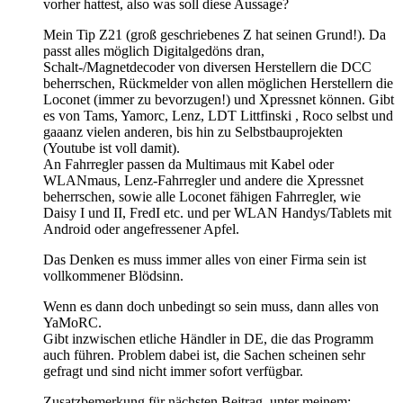
vorher hattest, also was soll diese Aussage?
Mein Tip Z21 (groß geschriebenes Z hat seinen Grund!). Da
passt alles möglich Digitalgedöns dran,
Schalt-/Magnetdecoder von diversen Herstellern die DCC
beherrschen, Rückmelder von allen möglichen Herstellern die
Loconet (immer zu bevorzugen!) und Xpressnet können. Gibt
es von Tams, Yamorc, Lenz, LDT Littfinski , Roco selbst und
gaaanz vielen anderen, bis hin zu Selbstbauprojekten
(Youtube ist voll damit).
An Fahrregler passen da Multimaus mit Kabel oder
WLANmaus, Lenz-Fahrregler und andere die Xpressnet
beherrschen, sowie alle Loconet fähigen Fahrregler, wie
Daisy I und II, FredI etc. und per WLAN Handys/Tablets mit
Android oder angefressener Apfel.
Das Denken es muss immer alles von einer Firma sein ist
vollkommener Blödsinn.
Wenn es dann doch unbedingt so sein muss, dann alles von
YaMoRC.
Gibt inzwischen etliche Händler in DE, die das Programm
auch führen. Problem dabei ist, die Sachen scheinen sehr
gefragt und sind nicht immer sofort verfügbar.
Zusatzbemerkung für nächsten Beitrag, unter meinem: