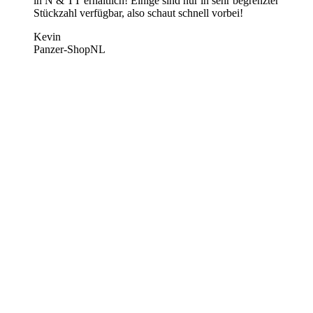
in N & TT erhältlich! Einige sind nur in sehr begrenzter
Stückzahl verfügbar, also schaut schnell vorbei!
Kevin
Panzer-ShopNL