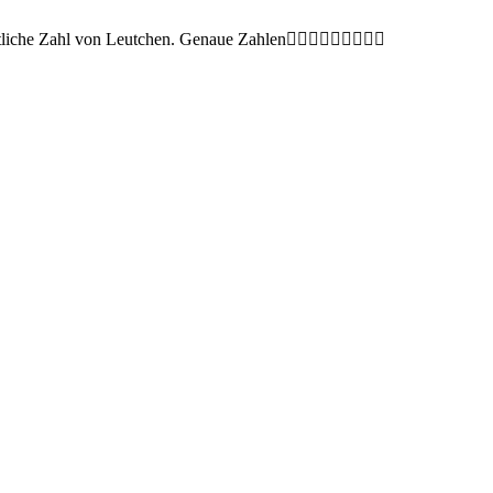
che Zahl von Leutchen. Genaue Zahlen🤷🏻‍♂️🤷🏻‍♂️🤷🏻‍♂️