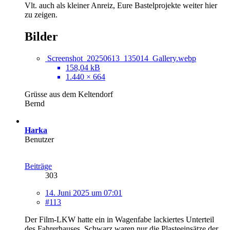
Vlt. auch als kleiner Anreiz, Eure Bastelprojekte weiter hier
zu zeigen.
Bilder
Screenshot_20250613_135014_Gallery.webp
158,04 kB
1.440 × 664
Grüsse aus dem Keltendorf
Bernd
Harka
Benutzer
Beiträge
303
14. Juni 2025 um 07:01
#113
Der Film-LKW hatte ein in Wagenfabe lackiertes Unterteil
des Fahrerhauses. Schwarz waren nur die Plasteeinsätze der