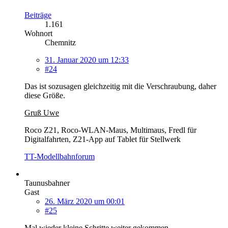
Beiträge
1.161
Wohnort
Chemnitz
31. Januar 2020 um 12:33
#24
Das ist sozusagen gleichzeitig mit die Verschraubung, daher
diese Größe.
Gruß Uwe
Roco Z21, Roco-WLAN-Maus, Multimaus, Fredl für
Digitalfahrten, Z21-App auf Tablet für Stellwerk
TT-Modellbahnforum
Taunusbahner
Gast
26. März 2020 um 00:01
#25
Mal wieder kleine Schritte weiter gekommen.