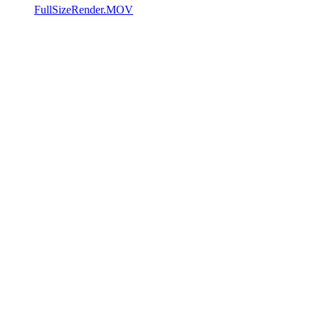
FullSizeRender.MOV