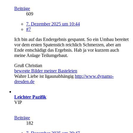
Beiträge
609
7. Dezember 2025 um 10:44
#7
Ich bin auf das Endergebnis gespannt. So ein Umbau bereitet
vor dem ersten Spatenstich reichlich Schmerzen, aber am
Ende entschädigt das Ergebnis. Hab ja vor kurzem auch
meine Anlage Teilumgebaut.
Gruß Christian
bewegte Bilder meiner Basteleien
Wahre Liebe ist ligaunabhängig
http://www.dynamo-
dresden.de
Leichter Pazifik
VIP
Beiträge
182