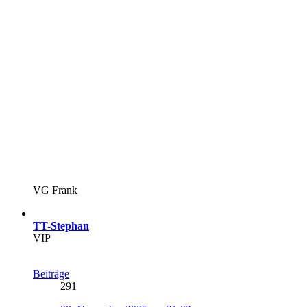
VG Frank
TT-Stephan
VIP
Beiträge
291