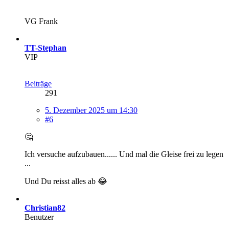
VG Frank
TT-Stephan
VIP
Beiträge
291
5. Dezember 2025 um 14:30
#6
🤔
Ich versuche aufzubauen...... Und mal die Gleise frei zu legen
...
Und Du reisst alles ab 😂
Christian82
Benutzer