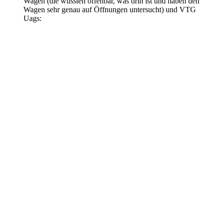
Wagen (die wussten offenbar, was drin ist und haben den
Wagen sehr genau auf Öffnungen untersucht) und VTG
Uags: