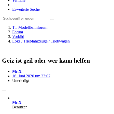
Termine
Erweiterte Suche
TT-Modellbahnforum
Forum
Vorbild
Loks / Triebfahrzeuge / Triebwagen
Geiz ist geil oder wer kann helfen
Mr.X
16. Juni 2020 um 23:07
Unerledigt
Mr.X
Benutzer