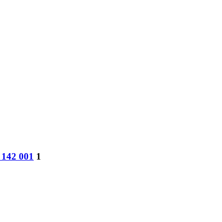
 142 001
1