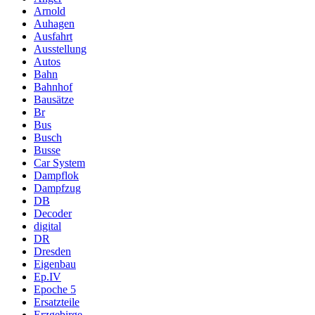
Arnold
Auhagen
Ausfahrt
Ausstellung
Autos
Bahn
Bahnhof
Bausätze
Br
Bus
Busch
Busse
Car System
Dampflok
Dampfzug
DB
Decoder
digital
DR
Dresden
Eigenbau
Ep.IV
Epoche 5
Ersatzteile
Erzgebirge