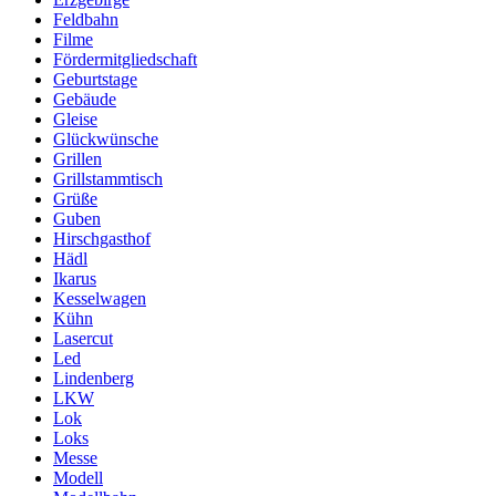
Feldbahn
Filme
Fördermitgliedschaft
Geburtstage
Gebäude
Gleise
Glückwünsche
Grillen
Grillstammtisch
Grüße
Guben
Hirschgasthof
Hädl
Ikarus
Kesselwagen
Kühn
Lasercut
Led
Lindenberg
LKW
Lok
Loks
Messe
Modell