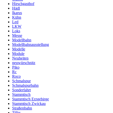
Hirschgasthof
Hädl
Ikarus
Kühn
Led
LKW
Loks
Messe
Modellbahn
Modellbahnausstellung
Modelle
Module
Neuheiten
neuwürschnitz
Piko
Rc
Roco
Schmalspur
Schmalspurbahn
Sonderfahrt
Stammtisch
Stammtisch Erzgebirge
Stammtisch Zwickau
Straßenbahn
Tillig