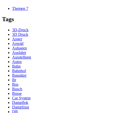
Themen
7
Tags
3D-Druck
3D Druck
Anger
Arnold
Auhagen
Ausfahrt
Ausstellung
Autos
Bahn
Bahnhof
Bausätze
Br
Bus
Busch
Busse
Car System
Dampflok
Dampfzug
DB