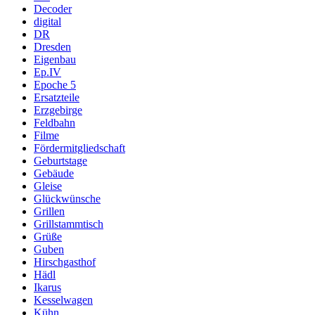
Decoder
digital
DR
Dresden
Eigenbau
Ep.IV
Epoche 5
Ersatzteile
Erzgebirge
Feldbahn
Filme
Fördermitgliedschaft
Geburtstage
Gebäude
Gleise
Glückwünsche
Grillen
Grillstammtisch
Grüße
Guben
Hirschgasthof
Hädl
Ikarus
Kesselwagen
Kühn