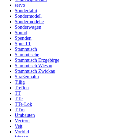
servo
Sonderfahrt
Sondermodell
Sondermodelle
Sonderwagen
Sound
Spenden
Spur TT
Stammtisch
Stammtische
Stammtisch Erzgebirge
Stammtisch Wiesau
Stammtisch Zwickau
Straßenbahn
Tillig
Treffen
TT
TTe
TTe-Lok
TTm
Umbauten
Vectron
Veit
Vorbild