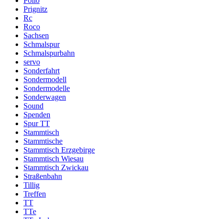
Pollo
Prignitz
Rc
Roco
Sachsen
Schmalspur
Schmalspurbahn
servo
Sonderfahrt
Sondermodell
Sondermodelle
Sonderwagen
Sound
Spenden
Spur TT
Stammtisch
Stammtische
Stammtisch Erzgebirge
Stammtisch Wiesau
Stammtisch Zwickau
Straßenbahn
Tillig
Treffen
TT
TTe