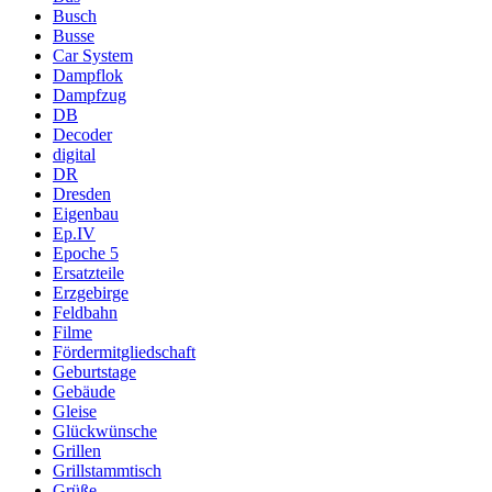
Busch
Busse
Car System
Dampflok
Dampfzug
DB
Decoder
digital
DR
Dresden
Eigenbau
Ep.IV
Epoche 5
Ersatzteile
Erzgebirge
Feldbahn
Filme
Fördermitgliedschaft
Geburtstage
Gebäude
Gleise
Glückwünsche
Grillen
Grillstammtisch
Grüße