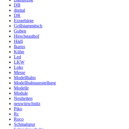
DB
digital
DR
Erzgebirge
Grillstammtisch
Guben
Hirschgasthof
Hädl
Ikarus
Kühn
Led
LKW
Loks
Messe
Modellbahn
Modellbahnausstellung
Modelle
Module
Neuheiten
neuwürschnitz
Piko
Rc
Roco
Schmalspur