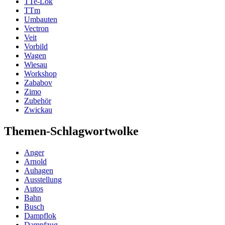
TTe-Lok
TTm
Umbauten
Vectron
Veit
Vorbild
Wagen
Wiesau
Workshop
Zababov
Zimo
Zubehör
Zwickau
Themen-Schlagwortwolke
Anger
Arnold
Auhagen
Ausstellung
Autos
Bahn
Busch
Dampflok
Dampfzug