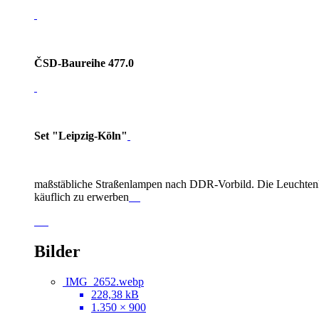
ČSD-Baureihe 477.0
Set "Leipzig-Köln"
maßstäbliche Straßenlampen nach DDR-Vorbild. Die Leuchtenk
käuflich zu erwerben
Bilder
IMG_2652.webp
228,38 kB
1.350 × 900