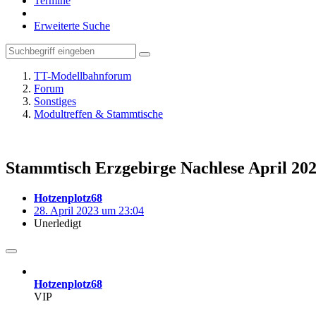
Termine
Erweiterte Suche
TT-Modellbahnforum
Forum
Sonstiges
Modultreffen & Stammtische
Stammtisch Erzgebirge Nachlese April 20
Hotzenplotz68
28. April 2023 um 23:04
Unerledigt
Hotzenplotz68
VIP