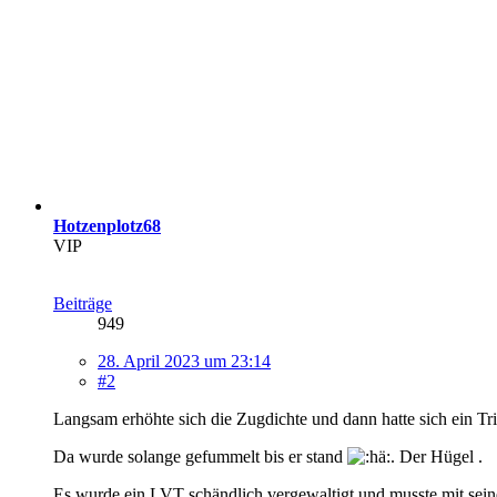
Hotzenplotz68
VIP
Beiträge
949
28. April 2023 um 23:14
#2
Langsam erhöhte sich die Zugdichte und dann hatte sich ein T
Da wurde solange gefummelt bis er stand
. Der Hügel .
Es wurde ein LVT schändlich vergewaltigt und musste mit sei