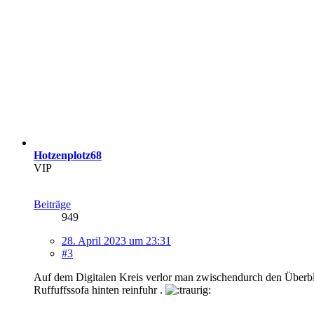
Hotzenplotz68
VIP
Beiträge
949
28. April 2023 um 23:31
#3
Auf dem Digitalen Kreis verlor man zwischendurch den Überbli
Ruffuffssofa hinten reinfuhr .