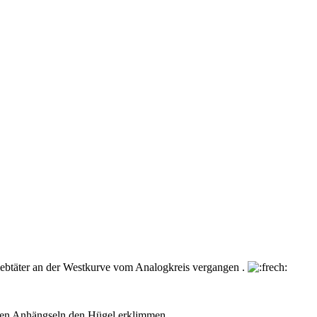
riebtäter an der Westkurve vom Analogkreis vergangen .
nen Anhängseln den Hügel erklimmen .