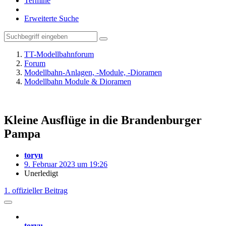
Termine
Erweiterte Suche
TT-Modellbahnforum
Forum
Modellbahn-Anlagen, -Module, -Dioramen
Modellbahn Module & Dioramen
Kleine Ausflüge in die Brandenburger
Pampa
toryu
9. Februar 2023 um 19:26
Unerledigt
1. offizieller Beitrag
toryu