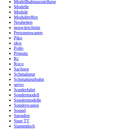
Modellbahnausstellung
Modelle
Module
Modultreffen
Neuheiten
neuwürschnitz
Personenwagen
Piko
pkw
Pollo
Prignitz
Rc
Roco
Sachsen
Schmalspur
Schmalspurbahn
servo
Sonderfahrt
Sondermodell
Sondermodelle
Sonderwagen
Sound
Spenden
Spur TT
Stammtisch