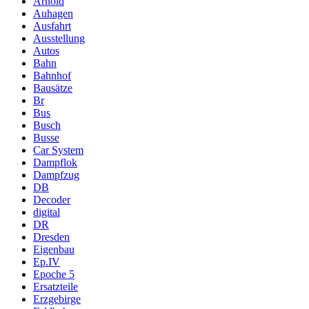
Arnold
Auhagen
Ausfahrt
Ausstellung
Autos
Bahn
Bahnhof
Bausätze
Br
Bus
Busch
Busse
Car System
Dampflok
Dampfzug
DB
Decoder
digital
DR
Dresden
Eigenbau
Ep.IV
Epoche 5
Ersatzteile
Erzgebirge