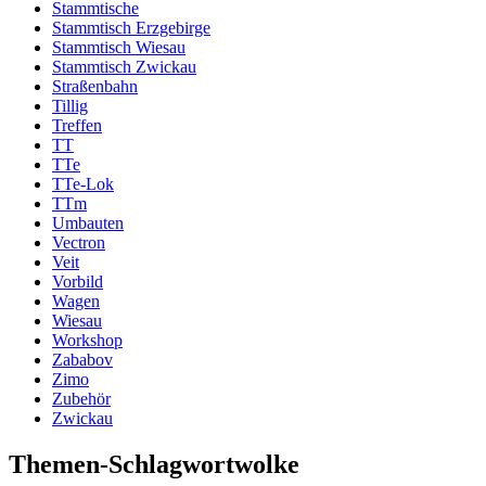
Stammtische
Stammtisch Erzgebirge
Stammtisch Wiesau
Stammtisch Zwickau
Straßenbahn
Tillig
Treffen
TT
TTe
TTe-Lok
TTm
Umbauten
Vectron
Veit
Vorbild
Wagen
Wiesau
Workshop
Zababov
Zimo
Zubehör
Zwickau
Themen-Schlagwortwolke