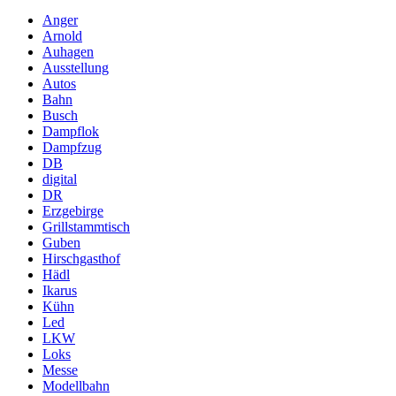
Anger
Arnold
Auhagen
Ausstellung
Autos
Bahn
Busch
Dampflok
Dampfzug
DB
digital
DR
Erzgebirge
Grillstammtisch
Guben
Hirschgasthof
Hädl
Ikarus
Kühn
Led
LKW
Loks
Messe
Modellbahn