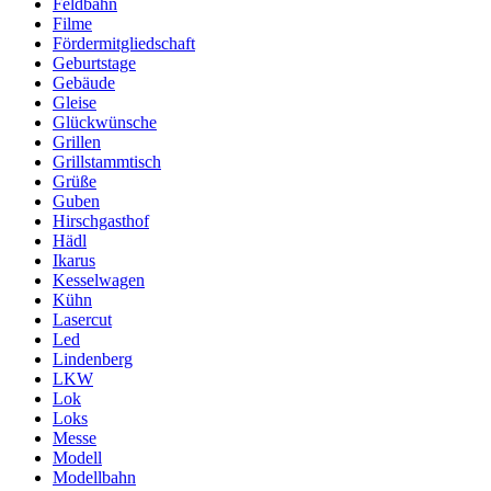
Feldbahn
Filme
Fördermitgliedschaft
Geburtstage
Gebäude
Gleise
Glückwünsche
Grillen
Grillstammtisch
Grüße
Guben
Hirschgasthof
Hädl
Ikarus
Kesselwagen
Kühn
Lasercut
Led
Lindenberg
LKW
Lok
Loks
Messe
Modell
Modellbahn