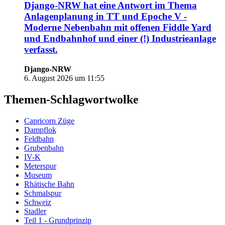
Django-NRW
hat eine Antwort im Thema
Anlagenplanung in TT und Epoche V -
Moderne Nebenbahn mit offenen Fiddle Yard
und Endbahnhof und einer (!) Industrieanlage
verfasst.
Django-NRW
6. August 2026 um 11:55
Themen-Schlagwortwolke
Capricorn Züge
Dampflok
Feldbahn
Grubenbahn
IV-K
Meterspur
Museum
Rhätische Bahn
Schmalspur
Schweiz
Stadler
Teil 1 - Grundprinzip