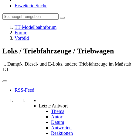
Erweiterte Suche
TT-Modellbahnforum
Forum
Vorbild
Loks / Triebfahrzeuge / Triebwagen
... Dampf-, Diesel- und E-Loks, andere Triebfahrzeuge im Maßstab
1:1
RSS-Feed
Letzte Antwort
Thema
Autor
Datum
Antworten
Reaktionen