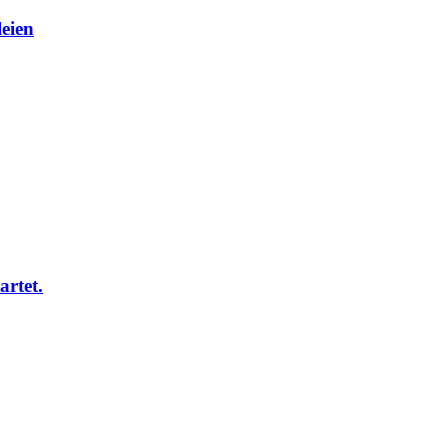
eien
artet.