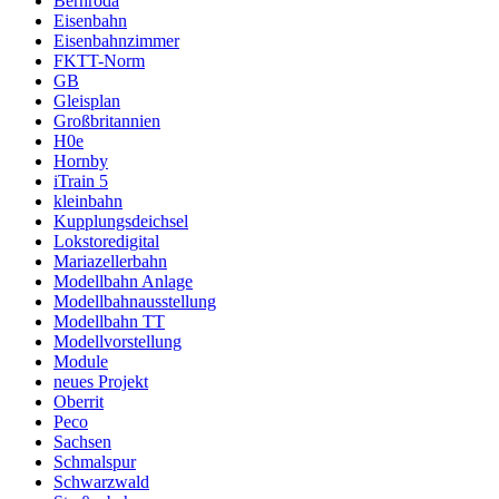
Bernroda
Eisenbahn
Eisenbahnzimmer
FKTT-Norm
GB
Gleisplan
Großbritannien
H0e
Hornby
iTrain 5
kleinbahn
Kupplungsdeichsel
Lokstoredigital
Mariazellerbahn
Modellbahn Anlage
Modellbahnausstellung
Modellbahn TT
Modellvorstellung
Module
neues Projekt
Oberrit
Peco
Sachsen
Schmalspur
Schwarzwald