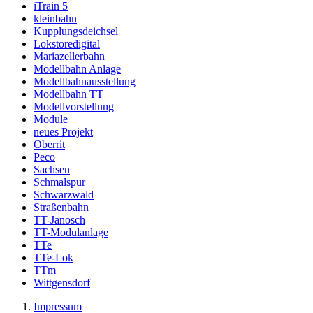
iTrain 5
kleinbahn
Kupplungsdeichsel
Lokstoredigital
Mariazellerbahn
Modellbahn Anlage
Modellbahnausstellung
Modellbahn TT
Modellvorstellung
Module
neues Projekt
Oberrit
Peco
Sachsen
Schmalspur
Schwarzwald
Straßenbahn
TT-Janosch
TT-Modulanlage
TTe
TTe-Lok
TTm
Wittgensdorf
Impressum