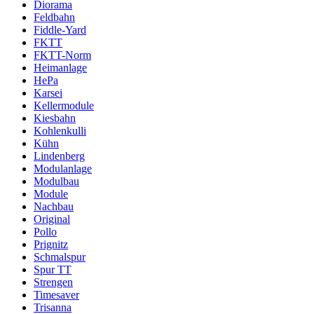
Diorama
Feldbahn
Fiddle-Yard
FKTT
FKTT-Norm
Heimanlage
HePa
Karsei
Kellermodule
Kiesbahn
Kohlenkulli
Kühn
Lindenberg
Modulanlage
Modulbau
Module
Nachbau
Original
Pollo
Prignitz
Schmalspur
Spur TT
Strengen
Timesaver
Trisanna