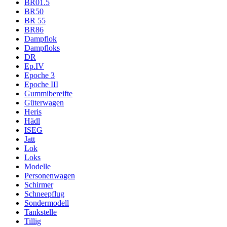
BR01.5
BR50
BR 55
BR86
Dampflok
Dampfloks
DR
Ep.IV
Epoche 3
Epoche III
Gummibereifte
Güterwagen
Heris
Hädl
ISEG
Jatt
Lok
Loks
Modelle
Personenwagen
Schirmer
Schneepflug
Sondermodell
Tankstelle
Tillig