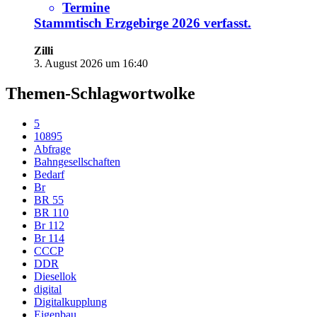
Termine
Stammtisch Erzgebirge 2026
verfasst.
Zilli
3. August 2026 um 16:40
Themen-Schlagwortwolke
5
10895
Abfrage
Bahngesellschaften
Bedarf
Br
BR 55
BR 110
Br 112
Br 114
CCCP
DDR
Diesellok
digital
Digitalkupplung
Eigenbau