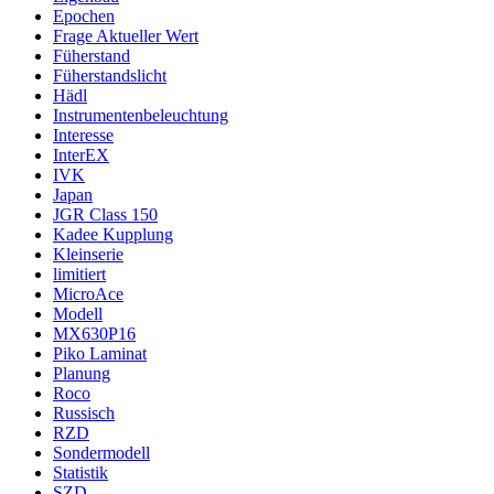
Epochen
Frage Aktueller Wert
Füherstand
Füherstandslicht
Hädl
Instrumentenbeleuchtung
Interesse
InterEX
IVK
Japan
JGR Class 150
Kadee Kupplung
Kleinserie
limitiert
MicroAce
Modell
MX630P16
Piko Laminat
Planung
Roco
Russisch
RZD
Sondermodell
Statistik
SZD