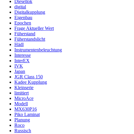
Diesellok
digital
Digitalkupplung
Eigenbau
Epochen
Frage Aktueller Wert
Füherstand
Füherstandslicht
Hädl
Instrumentenbeleuchtung
Interesse
InterEX
IVK
Japan
JGR Class 150
Kadee Kupplung
Kleinserie
limitiert
MicroAce
Modell
MX630P16
Piko Laminat
Planung
Roco
Russisch