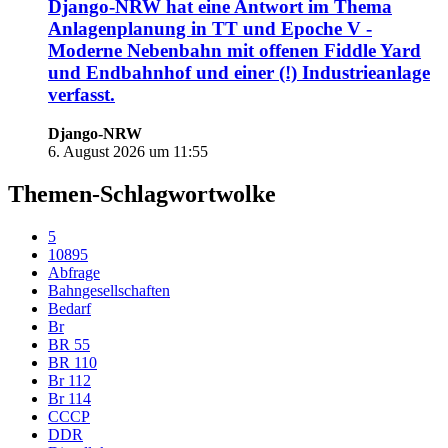
Django-NRW
hat eine Antwort im Thema
Anlagenplanung in TT und Epoche V -
Moderne Nebenbahn mit offenen Fiddle Yard
und Endbahnhof und einer (!) Industrieanlage
verfasst.
Django-NRW
6. August 2026 um 11:55
Themen-Schlagwortwolke
5
10895
Abfrage
Bahngesellschaften
Bedarf
Br
BR 55
BR 110
Br 112
Br 114
CCCP
DDR