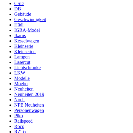
CSD
DB
Gebäude
Geschwindigkeit
Hädl
IGRA-Model
Ikarus
Kesselwagen
Kleinserie
Kleinserien
Lampen
Lasercut
Lichtschranke
LKW
Modelle
Moebo
Neuheiten
Neuheiten 2019
Noch
NPE Neuheiten
Personenwagen
Piko
Railspeed
Roco
RZTec