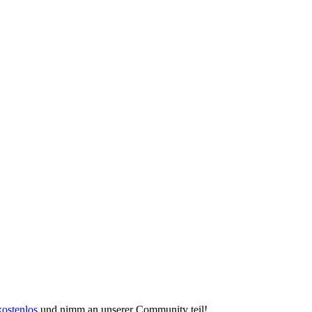
kostenlos
und nimm an unserer Community teil!